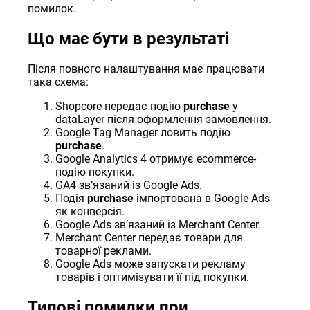
помилок.
Що має бути в результаті
Після повного налаштування має працювати
така схема:
Shopcore передає подію
purchase
у
dataLayer після оформлення замовлення.
Google Tag Manager ловить подію
purchase
.
Google Analytics 4 отримує ecommerce-
подію покупки.
GA4 звʼязаний із Google Ads.
Подія
purchase
імпортована в Google Ads
як конверсія.
Google Ads звʼязаний із Merchant Center.
Merchant Center передає товари для
товарної реклами.
Google Ads може запускати рекламу
товарів і оптимізувати її під покупки.
Типові помилки при