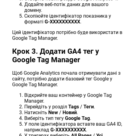
Додайте веб-потік даних для вашого
домену.
Скопіюйте ідентифікатор показника у
форматі
G-XXXXXXXXXX
.
Цей ідентифікатор потрібно буде використати в
Google Tag Manager.
Крок 3. Додати GA4 тег у
Google Tag Manager
Щоб Google Analytics почала отримувати дані з
сайту, потрібно додати базовий тег Google у
Google Tag Manager.
Відкрийте ваш контейнер у Google Tag
Manager.
Перейдіть у розділ
Tags
/
Теги
.
Натисніть
New
/
Новий
.
Виберіть тип тегу
Google Tag
.
У поле ідентифікатора вставте ваш GA4 ID,
наприклад
G-XXXXXXXXXX
.
У тригерах виберіть
All Pages
/
Усі