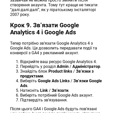
зазвичай не можна просто змінити після
створення акаунта. Тому тут краще не тикати
“далі-далі-далі”, як у піратському інсталяторі
2007 року.
Крок 9. Звʼязати Google
Analytics 4 і Google Ads
Тепер потрібно звʼязати Google Analytics 4 з
Google Ads. Це дозволить передавати події та
конверсії з GA4 у рекламний акаунт.
Відкрийте ваш ресурс Google Analytics 4.
Перейдіть у розділ
Admin
/
Адміністратор
.
Знайдіть блок
Product links
/
Звʼязки з
продуктами
.
Виберіть
Google Ads Links
/
Звʼязки Google
Ads
.
Натисніть
Link
/
Звʼязати
.
Виберіть потрібний Google Ads акаунт.
Підтвердіть звʼязування.
Після цього GA4 і Google Ads будуть повʼязані