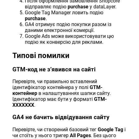
Після оформлення замовлення Shopcore
відправляє подію
purchase
у dataLayer.
Google Tag Manager ловить подію
purchase
.
GA4 отримує подію покупки разом із
даними електронної комерції.
Google Ads може використовувати цю
подію як конверсію для реклами.
Типові помилки
GTM-код не зʼявився на сайті
Перевірте, чи правильно вставлений
ідентифікатор контейнера у полі
GTM-
контейнер
в налаштуваннях шапки сайту.
Ідентифікатор має бути у форматі
GTM-
XXXXXXX
.
GA4 не бачить відвідування сайту
Перевірте, чи створений базовий тег
Google Tag
і
чи стоїть у нього тригер
All Pages
. Без цього