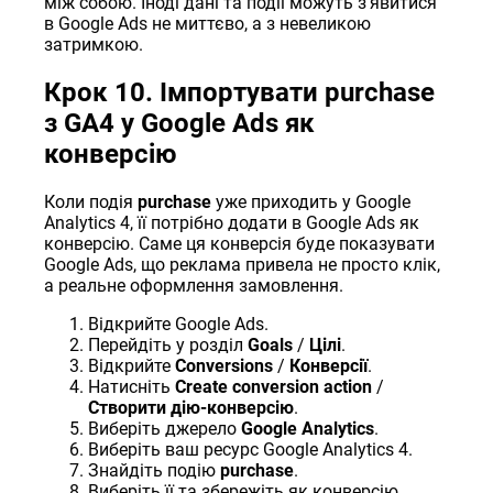
між собою. Іноді дані та події можуть зʼявитися
в Google Ads не миттєво, а з невеликою
затримкою.
Крок 10. Імпортувати purchase
з GA4 у Google Ads як
конверсію
Коли подія
purchase
уже приходить у Google
Analytics 4, її потрібно додати в Google Ads як
конверсію. Саме ця конверсія буде показувати
Google Ads, що реклама привела не просто клік,
а реальне оформлення замовлення.
Відкрийте Google Ads.
Перейдіть у розділ
Goals
/
Цілі
.
Відкрийте
Conversions
/
Конверсії
.
Натисніть
Create conversion action
/
Створити дію-конверсію
.
Виберіть джерело
Google Analytics
.
Виберіть ваш ресурс Google Analytics 4.
Знайдіть подію
purchase
.
Виберіть її та збережіть як конверсію.