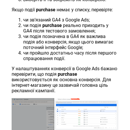
Якщо події
purchase
немає у списку, перевірте:
чи звʼязаний GA4 з Google Ads;
чи подія
purchase
реально приходить у
GA4 після тестового замовлення;
чи подія позначена в GA4 як важлива
подія або конверсія, якщо цього вимагає
поточний інтерфейс Google;
чи пройшло достатньо часу після першого
спрацювання події.
У налаштуваннях конверсії в Google Ads бажано
перевірити, що подія
purchase
використовується як основна конверсія. Для
інтернет-магазину це зазвичай головна ціль
рекламної кампанії.