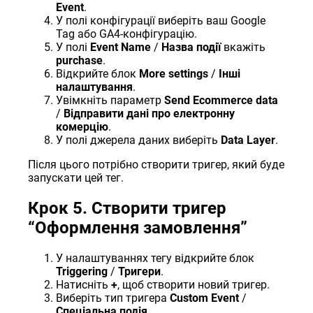
Event
.
У полі конфігурації виберіть ваш Google
Tag або GA4-конфігурацію.
У полі
Event Name
/
Назва події
вкажіть
purchase
.
Відкрийте блок
More settings
/
Інші
налаштування
.
Увімкніть параметр
Send Ecommerce data
/
Відправити дані про електронну
комерцію
.
У полі джерела даних виберіть
Data Layer
.
Після цього потрібно створити тригер, який буде
запускати цей тег.
Крок 5. Створити тригер
“Оформлення замовлення”
У налаштуваннях тегу відкрийте блок
Triggering
/
Тригери
.
Натисніть
+
, щоб створити новий тригер.
Виберіть тип тригера
Custom Event
/
Спеціальна подія
.