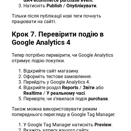
GA4 ecommerce purchase event
.
Натисніть
Publish
/
Опублікувати
.
Тільки після публікації нові теги почнуть
працювати на сайті.
Крок 7. Перевірити подію в
Google Analytics 4
Тепер потрібно перевірити, чи Google Analytics
отримує подію покупки.
Відкрийте сайт магазину.
Оформіть тестове замовлення.
Перейдіть у Google Analytics 4.
Відкрийте розділ
Reports
/
Звіти
або
Realtime
/
У реальному часі
.
Перевірте, чи зʼявилася подія
purchase
.
Також можна використовувати режим
попереднього перегляду в Google Tag Manager:
У Google Tag Manager натисніть
Preview
.
Вкажіть адресу вашого сайту.