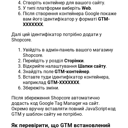
Створіть контейнер для вашого сайту.
У типі платформи виберіть
Web
.
Після створення контейнера Google покаже
вам його ідентифікатор у форматі
GTM-
XXXXXXX
.
Далі цей ідентифікатор потрібно додати у
Shopcore.
Увійдіть в адмін-панель вашого магазину
Shopcore.
Перейдіть у розділ
Сторінки
.
Відкрийте налаштування
Шапки сайту
.
Знайдіть поле
GTM-контейнер
.
Вставте туди ідентифікатор контейнера,
наприклад
GTM-XXXXXXX
.
Збережіть зміни.
Після збереження Shopcore автоматично
додасть код Google Tag Manager на сайт.
Окремо вручну вставляти повний JavaScript-код
GTM у шаблон сайту не потрібно.
Як перевірити, що GTM встановлений