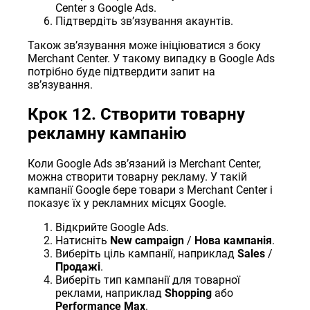
Center з Google Ads.
Підтвердіть звʼязування акаунтів.
Також звʼязування може ініціюватися з боку
Merchant Center. У такому випадку в Google Ads
потрібно буде підтвердити запит на
звʼязування.
Крок 12. Створити товарну
рекламну кампанію
Коли Google Ads звʼязаний із Merchant Center,
можна створити товарну рекламу. У такій
кампанії Google бере товари з Merchant Center і
показує їх у рекламних місцях Google.
Відкрийте Google Ads.
Натисніть
New campaign
/
Нова кампанія
.
Виберіть ціль кампанії, наприклад
Sales
/
Продажі
.
Виберіть тип кампанії для товарної
реклами, наприклад
Shopping
або
Performance Max
.