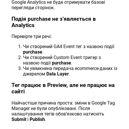
Google Analytics не буде отримувати базові
перегляди сторінок.
Подія purchase не зʼявляється в
Analytics
Перевірте три речі:
Чи створений GA4 Event тег з назвою події
purchase
.
Чи створений Custom Event тригер з
назвою події
purchase
.
Чи увімкнена передача ecommerce-даних із
джерелом
Data Layer
.
Тег працює в Preview, але не працює на
сайті
Найчастіше причина проста: зміни в Google Tag
Manager не були опубліковані. Після
налаштування тегів обовʼязково натисніть
Submit
і
Publish
.