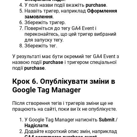
У полі назви події вкажіть
purchase
.
Назвіть тригер, наприклад
Оформлення
замовлення
.
Збережіть тригер.
Поверніться до тегу GA4 Event і
переконайтесь, що цей тригер вибраний
для запуску тегу.
Збережіть тег.
У результаті має бути окремий тег GA4 Event з
назвою події
purchase
і тригером спеціальної
події
purchase
.
Крок 6. Опублікувати зміни в
Google Tag Manager
Після створення тегів і тригерів зміни ще не
працюють на сайті, поки ви їх не опублікуєте.
У Google Tag Manager натисніть
Submit
/
Надіслати
.
Додайте короткий опис змін, наприклад