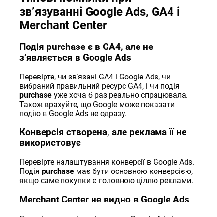
звʼязуванні Google Ads, GA4 і
Merchant Center
Подія purchase є в GA4, але не
зʼявляється в Google Ads
Перевірте, чи звʼязані GA4 і Google Ads, чи
вибраний правильний ресурс GA4, і чи подія
purchase
уже хоча б раз реально спрацювала.
Також врахуйте, що Google може показати
подію в Google Ads не одразу.
Конверсія створена, але реклама її не
використовує
Перевірте налаштування конверсії в Google Ads.
Подія
purchase
має бути основною конверсією,
якщо саме покупки є головною ціллю реклами.
Merchant Center не видно в Google Ads